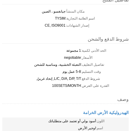
مكان المنشأ:
جيانغسو ، الصين
اسم العلامة التجارية:
TYSIM
إصدار الشهادات:
CE, ISO9001
شروط الدفع والشحن
الحد الأدنى لكمية:
1 مجموعة
الأسعار:
negotiable
تفاصيل التغليف:
التعبئة الخشبية، ومناسبة للشحن
وقت التسليم:
5-8 عمل يوم
شروط الدفع:
L/C, D/A, D/P, T/T, إتحاد غربيّ,
القدرة على العرض:
100SETS/MONTH
وصف
الهيدروليكية الأرض الخرامة
اللون:
أسود بولي أو تعتمد على متطلباتك
اسم:
اوجير الأرض