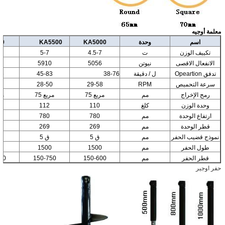
معلمة أوجيه
اسم
وحدة
KA5000
KA5500
00
تكييف الوزن
ت
4.5-7
5-7
الانفعال الاقصى
نيوتن
5056
5910
0
تدفق Opeartion
ل / دقيقة
38-76
45-83
06
سرعة التحميص
RPM
29-58
28-50
0
رمح الإخراج
مم
مربع 75
مربع 75
مرب
وحدة الوزن
كلغ
110
112
ارتفاع الوحدة
مم
780
780
قطر الوحدة
مم
269
269
نموذج قضيب الحفر
مم
ق 5
ق 5
طول الحفر
مم
1500
1500
0
قطر الحفر
مم
150-600
150-750
00
حفر اوجير