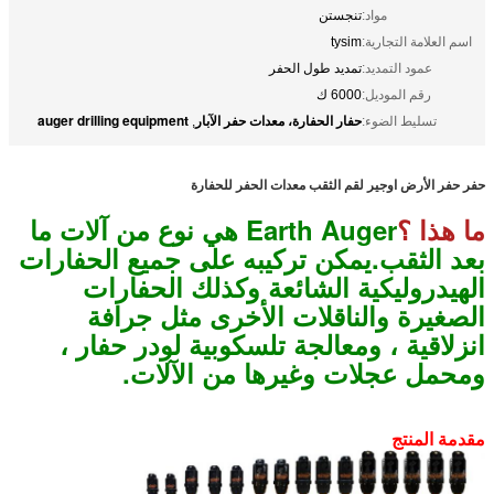
مواد:
تنجستن
اسم العلامة التجارية:
tysim
عمود التمديد:
تمديد طول الحفر
رقم الموديل:
6000 ك
حفار الحفارة، معدات حفر الآبار
auger drilling equipment
تسليط الضوء:
,
حفر حفر الأرض اوجير لقم الثقب معدات الحفر للحفارة
ما هذا ؟
Earth Auger هي نوع من آلات ما
بعد الثقب.يمكن تركيبه على جميع الحفارات
الهيدروليكية الشائعة وكذلك الحفارات
الصغيرة والناقلات الأخرى مثل جرافة
انزلاقية ، ومعالجة تلسكوبية لودر حفار ،
ومحمل عجلات وغيرها من الآلات.
مقدمة المنتج