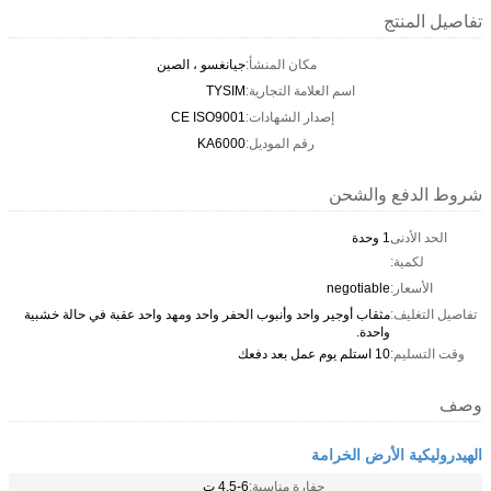
تفاصيل المنتج
مكان المنشأ:
جيانغسو ، الصين
اسم العلامة التجارية:
TYSIM
إصدار الشهادات:
CE ISO9001
رقم الموديل:
KA6000
شروط الدفع والشحن
الحد الأدنى
1 وحدة
لكمية:
الأسعار:
negotiable
تفاصيل التغليف:
مثقاب أوجير واحد وأنبوب الحفر واحد ومهد واحد عقبة في حالة خشبية
واحدة.
وقت التسليم:
10 استلم يوم عمل بعد دفعك
وصف
الهيدروليكية الأرض الخرامة
حفارة مناسبة:
4.5-6 ت