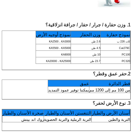
1. وزن حفارة / جرار / حفار / جرافة انزلاقية؟
نموذج حفارة
وزن الحفار
نموذج أوجيه الأرض
كات 226 ب
2.6 طن
KA2500 ، KA3000
Cat279C
4.5 طن
KA5500 ، KA5000
PC100
10 طن
KA8000
PC320
23.7 طن
KA20000 ، KA25000
2.حفر عمق وقطر؟
قطر الدائرة
عمق
من 100 مم إلى 1200 مم
يمكننا توفير عمود التمديد
3. نوع الأرض لحفر؟
أسنان الأرض والطيار
التنغستن الأسنان والطيار
صخرة الأسنان والطيار
التربة والطين
التربة الرملية والتربة الحصوية
روك اند بيتش