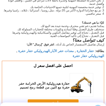
1. نحن الشركة المصنعة المهنية وجديرة بالثقة لآلات تتراكم في الصين ، وأفضل جودة
وأفضل خدمة.
2. توفير خدمة مخصصة المهنية لتلبية جميع الاحتياجات الخاصة بك.
3. تم بيع حفاراتنا الدوارة لأكثر من 20 دولة ، مثل روسيا ، أستراليا ، تايلاند ، زامبيا وغيرها.
4. سعر تنافسي.
Q2: ما هي خدمتك؟
يمكننا تقديم دعم تقني محترف وخدمة جيدة بعد البيع لك.
ستختلف طرق التعديل وفقًا لنماذج وتكوينات مختلفة للحفارات المملوكة لك.
قبل التعديل ، تحتاج إلى توفير مفاصل التكوين والميكانيكية والهيدروليكية وغيرها.
قبل التعديل ، تحتاج إلى تأكيد المواصفات الفنية.
كيف تتواصل معنا؟
إرسال تفاصيل الاستفسار الخاص بك أدناه ،
انقر فوق "إرسال" الآن
!
حفار الحفارة
معدات حفر الآبار,الهيدروليكي حفار حفرة
بطاقة:
,
,
الهيدروليكي حفار حفرة
احصل على افضل سعر ل
حفارة هيدروليكية الأرض الخرامة حفر
حفرة مع اثنين من قطعة رمح تصميم
KA6000
استمر