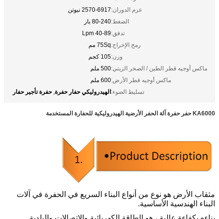
عزم الدوران:
2570-6917 نيوتن
الضغط:
80-240 بار
تدفق:
40-89 Lpm
رمح الإخراج:
75Sq مم
وزن:
105 كجم
ماكس أوجيه قطر الطين / الصخر الزيتي:
500 ملم
ماكس أوجيه قطر الأرض:
600 ملم
الهيدروليكي حفار حفرة
حفرة تأجير حفار
تسليط الضوء:
,
KA6000 حفر حفرة آلة الحفر الأرضية الهيدروليكية للحفارة المستخدمة
مثقاب الأرض هو نوع من أنواع البناء السريع في الحفرة في آلات
البناء الهندسية الأساسية.
بناءه بكفاءة عالية ، هو الطاقة الكهربائية والاتصالات والبلدية