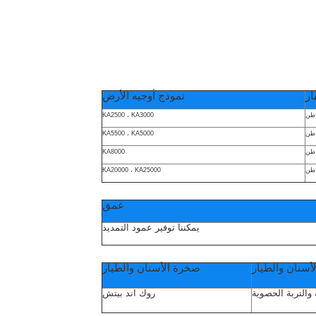
ار
نموذج أوجيه الأرض
KA2500 ، KA3000
KA5500 ، KA5000
KA8000
KA20000 ، KA25000
عمق
يمكننا توفير عمود التمديد
لأسنان والطيار
صخرة الأسنان والطيار
ة والتربة الحصوية
روك اند بيتش