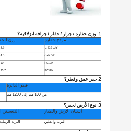
1. وزن حفارة / جرار / حفار / جرافة انزلاقية؟
نموذج حفارة
وزن الحف
كات 226 ب
2.6 طن
Cat279C
4.5 طن
PC100
10 طن
PC320
23.7 طن
2.حفر عمق وقطر؟
قطر الدائرة
من 100 مم إلى 1200 مم
3. نوع الأرض لحفر؟
أسنان الأرض والطيار
التنغستن ا
التربة والطين
التربة الرملي