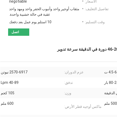
الأسعار:
negotiable
تفاصيل التغليف:
مثقاب أوجير واحد وأنبوب الحفر واحد ومهد واحد
عقبة في حالة خشبية واحدة.
وقت التسليم:
10 استلم يوم عمل بعد دفعك
اتصل
4.5-6 ت
عزم الدوران:
2570-6917 نيوتن
80 بار
تدفق:
40-89 Lpm
وزن:
105 كجم
500 ملم
600 ملم
ماكس أوجيه قطر الأرض: