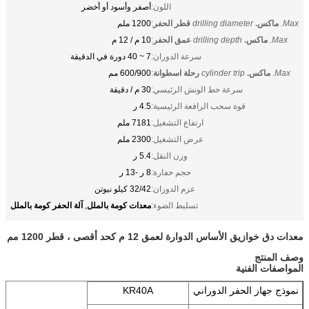
اللون:
أصفر وأسود أو أخضر
Max.
ماكس.
drilling diameter
قطر الحفر
:
1200 ملم
Max.
ماكس.
drilling depth
عمق الحفر
:
10 م / 12 م
سرعة الدوران:
7 ~ 40 دورة في الدقيقة
Max.
ماكس.
cylinder trip
رحلة اسطوانة
:
600/900 مم
سرعة خط الونش الرئيسي:
30 م / دقيقة
قوة سحب الرافعة الرئيسية:
4.5 ر
ارتفاع التشغيل:
7181 ملم
عرض التشغيل:
2300 ملم
وزن النقل:
5.4 ر
حجم حفارة:
8 ر -13 ر
عزم الدوران:
32/42 كيلو نيوتن
معدات كومة بالملل
آلة الحفر كومة بالملل
تسليط الضوء:
,
معدات دق خوازيق الأساس الدوارة لعمق 12 م كحد أقصى ، قطر 1200 مم
وصف المنتج
المواصفات الفنية
نموذج جهاز الحفر الدوراني
KR40A