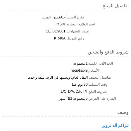
تفاصيل المنتج
مكان المنشأ:
جيانغسو ، الصين
اسم العلامة التجارية:
TYSIM
إصدار الشهادات:
CE,ISO9001
رقم الموديل:
KR40A
شروط الدفع والشحن
الحد الأدنى لكمية:
1 مجموعة
الأسعار:
negotiable
تفاصيل التغليف:
النقل العام؛ وتعبئتها في الرف شقة واحدة.
وقت التسليم:
30 يوم عمل
شروط الدفع:
L/C, D/A, D/P, T/T
القدرة على العرض:
5 مجموعة لكلّ شهر
وصف
تتراكم آلة تزوير