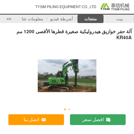
TYSIM PILING EQUIPMENT CO., LTD
بيت
منتجات
أشرطة فيديو
معلومات عنا
>>
آلة حفر خوازيق هيدروليكية صغيرة قطرها الأقصى 1200 مم
KR40A
افضل سعر
اتصل بنا