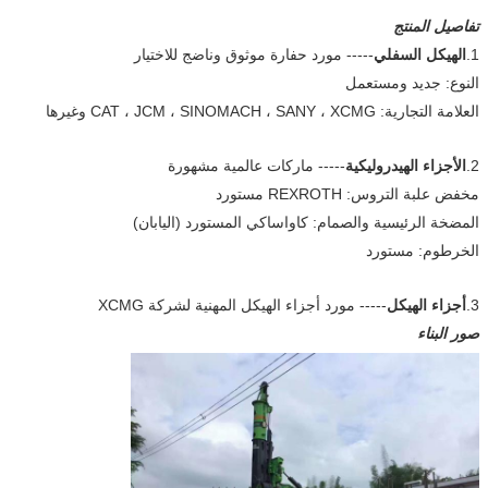
تفاصيل المنتج
1.
الهيكل السفلي
----- مورد حفارة موثوق وناضج للاختيار
النوع: جديد ومستعمل
العلامة التجارية: CAT ، JCM ، SINOMACH ، SANY ، XCMG وغيرها
2.
الأجزاء الهيدروليكية
----- ماركات عالمية مشهورة
مخفض علبة التروس: REXROTH مستورد
المضخة الرئيسية والصمام: كاواساكي المستورد (اليابان)
الخرطوم: مستورد
3.
أجزاء الهيكل
----- مورد أجزاء الهيكل المهنية لشركة XCMG
صور البناء