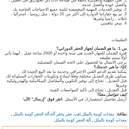
وأفضل جودة وأفضل خدمة.
2. توفير الخدمات المهنية المخصصة لتلبية جميع الاحتياجات الخاصة بك.
3. تم بيع حفاراتنا الدوارة إلى أكثر من 20 دولة ، مثل روسيا ، أستراليا ،
تايلاند ، زامبيا وغيرها.
4. سعر تنافسي.
التعليمات
س 1: ما هو الضمان لجهاز الحفر الدوراني؟
فترة الضمان للجهاز الجديد هي سنة واحدة أو 2000 ساعة عمل ، أيهما يأتي
أولاً سيتم تطبيقه.
يرجى الاتصال بنا للحصول على لائحة الضمان التفصيلية.
Q2: ما هي خدمتك؟
يمكننا تقديم الدعم الفني الاحترافي وخدمة ما بعد البيع الجيدة لك.
ستكون طرق التعديل مختلفة وفقًا لنماذج وتكوينات الحفارات المملوكة لك.
قبل التعديل ، تحتاج إلى توفير التكوين والمفاصل الميكانيكية والهيدروليكية
وغيرها
قبل التعديل ، تحتاج إلى تأكيد المواصفات الفنية.
كيف تتواصل معنا؟
أرسل تفاصيل استفسارك في الأسفل ،
انقر فوق "إرسال" الآن
!
معدات كومة بالملل,ثقب حفر يحفر آلة,آلة الحفر كومة بالملل
بطاقة:
,
معدات كومة بالملل
آلة الحفر كومة بالملل
,